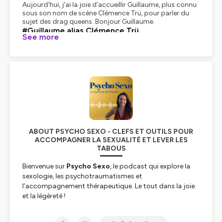
Aujourd'hui, j'ai la joie d'accueillir Guillaume, plus connu
sous son nom de scène Clémence Trü, pour parler du
sujet des drag queens. Bonjour Guillaume.
#Guillaume alias Clémence Trü
See more
Salut ! Ça va ?
#Enora Teyssendier
Ça va, merci. Et toi ?
#Guillaume alias Clémence Trü
Ouais, qui lit le bon, c'est parfait.
#Enora Teyssendier
Yes. Donc... Aujourd'hui, à notre micro, on a Guillaume
pour faire une petite introduction de comment on s'est
rencontrés. Donc, tu es venu, Guillaume, en Corrèze pour
faire un loto... Non, pas un loto, un bingo ! Qui en
Corrèze est appelé loto. Je ne sais pas comment c'est
ABOUT PSYCHO SEXO - CLEFS ET OUTILS POUR
dans le reste de la France, mais...
ACCOMPAGNER LA SEXUALITÉ ET LEVER LES
#Guillaume alias Clémence Trü
TABOUS
Il y a une sorte de petit mélange entre bingo, loto, tout
le monde a une définition un peu différente, mais là,
Bienvenue sur
Psycho Sexo
, le podcast qui explore la
c'était un bingo drag. Donc ça, c'est encore plus
sexologie, les psychotraumatismes et
spécifique.
l’accompagnement thérapeutique. Le tout dans la joie
#Enora Teyssendier
Voilà, c'est ça. Donc, c'était dans une grange, il faisait
et la légèreté !
froid, mais je me suis dit... Je me suis dit, je ne veux pas
louper ce genre d'événement en Corrèze, puisque ce
Le podcast de l’Eipsho, l’École Internationale de Psycho
n'est pas tous les jours qu'on a... une drag queen qui se