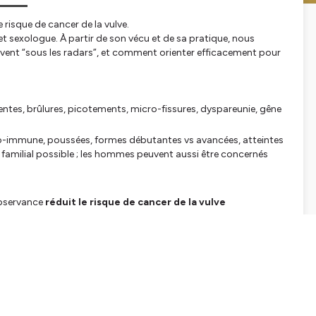
le risque de cancer de la vulve.
et sexologue. À partir de son vécu et de sa pratique, nous
souvent “sous les radars”, et comment orienter efficacement pour
ntes, brûlures, picotements, micro-fissures, dyspareunie, gêne
o-immune, poussées, formes débutantes vs avancées, atteintes
n familial possible ; les hommes peuvent aussi être concernés
observance
réduit le risque de cancer de la vulve
issulaire ; hydratants/barrières ; anesthésiques locaux en
ss, attention aux perturbateurs endocriniens, alimentation à