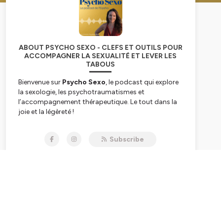
ABOUT PSYCHO SEXO - CLEFS ET OUTILS POUR
ACCOMPAGNER LA SEXUALITÉ ET LEVER LES
TABOUS
Bienvenue sur
Psycho Sexo
, le podcast qui explore
la sexologie, les psychotraumatismes et
l’accompagnement thérapeutique. Le tout dans la
joie et la légèreté !
Le podcast de l’Eipsho, l’École Internationale de
Subscribe
Psycho Sexologie Holistique, est animé par
Enora
Teyssendier
, psycho-praticienne et formatrice,
spécialisée en sexologie et psychotraumatisme.
Ce podcast s’adresse aux professionnels de
l’accompagnement – thérapeutes, éducateurs,
soignants, coachs... – ainsi qu’à ceux qui envisagent
une reconversion dans le domaine de la sexologie ou
de l’accompagnement thérapeutique.