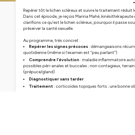
Repérer tôt le lichen scléreux et suivre le traitement réduit 
Dans cet épisode, je reçois Marina Mahé, kinésithérapeute 
clarifions ce qu’est le lichen scléreux, pourquoi il passe 
préserver la santé sexuelle.
Au programme, très concret :
Repérer les signes précoces
: démangeaisons récurre
quotidienne (même si l’examen est “peu parlant”).
Comprendre l’évolution
: maladie inflammatoire aut
possibles péri-anales et buccales ; non contagieux, terrai
(prépuce/gland).
Diagnostiquer sans tarder
Traitement
: corticoïdes topiques forts ; une bonne 
Soins de support
: TECAR-thérapie pour la trophicité t
béquille ponctuelle.
Gestes du quotidien
Choisir les lubrifiants
Agir sur le terrain
: activité physique, gestion du stre
visée anti-inflammatoire.
Accompagnement
pluridisciplinaire