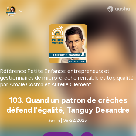
Référence Petite Enfance: entrepreneurs et
gestionnaires de micro-crèche rentable et top qualité,
par Amale Cosma et Aurélie Clément
103. Quand un patron de crèches
défend l’égalité, Tanguy Desandre
36min | 09/22/2025