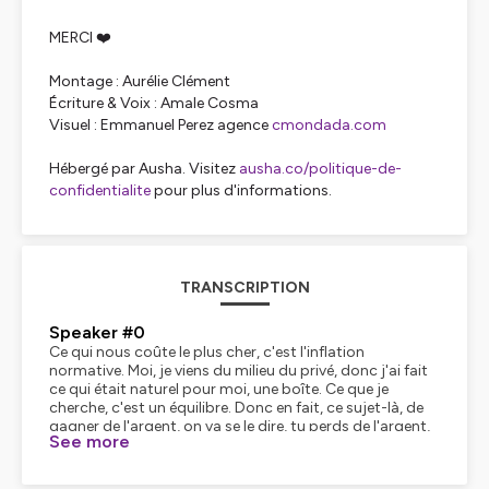
MERCI ❤️
Montage : Aurélie Clément
Écriture & Voix : Amale Cosma
Visuel : Emmanuel Perez agence
cmondada.com
Hébergé par Ausha. Visitez
ausha.co/politique-de-
confidentialite
pour plus d'informations.
TRANSCRIPTION
Speaker #0
Ce qui nous coûte le plus cher, c'est l'inflation
normative. Moi, je viens du milieu du privé, donc j'ai fait
ce qui était naturel pour moi, une boîte. Ce que je
cherche, c'est un équilibre. Donc en fait, ce sujet-là, de
gagner de l'argent, on va se le dire, tu perds de l'argent,
See more
t'es mort, point.
Speaker #1
À quoi ressemblerait ta crèche si tu pouvais t'entourer