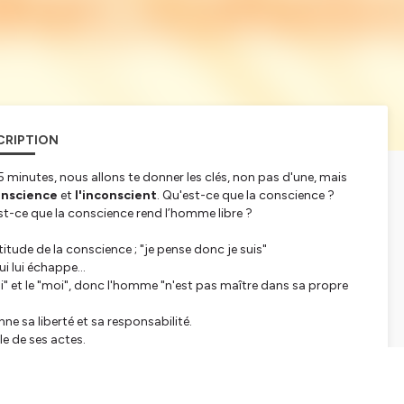
CRIPTION
 minutes, nous allons te donner les clés, non pas d'une, mais
nscience
et
l'inconscient
. Qu'est-ce que la conscience ?
 Est-ce que la conscience rend l’homme libre ?
titude de la conscience ;
"je pense donc je suis"
i lui échappe...
i"
et le
"moi",
donc l'homme
"n'est pas maître dans sa propre
ne sa liberté et sa responsabilité.
e de ses actes.
tialite
pour plus d'informations.