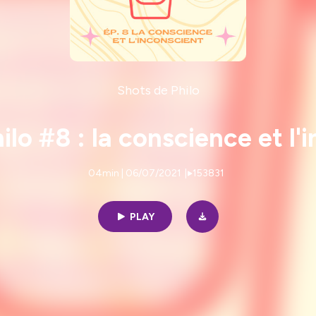
Shots de Philo
ilo #8 : la conscience et l'
04min | 06/07/2021
|
153831
PLAY