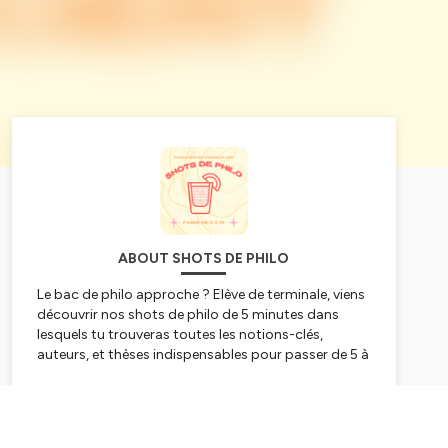
ABOUT SHOTS DE PHILO
Le bac de philo approche ? Elève de terminale, viens
découvrir nos shots de philo de 5 minutes dans
lesquels tu trouveras toutes les notions-clés,
auteurs, et thèses indispensables pour passer de 5 à
15/20 le jour-J 😎 Plus besoin de 30 heures de
révision pour avoir une bonne note en philo!
Subscribe
Produit par SciencesPistes