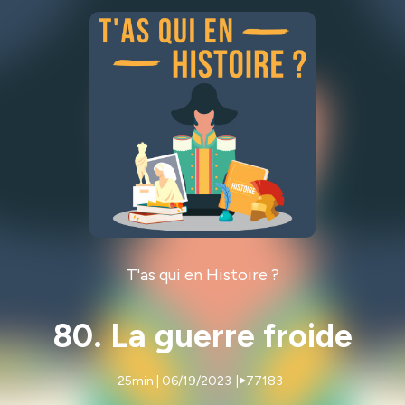
T'as qui en Histoire ?
80. La guerre froide
25min | 06/19/2023
|
77183