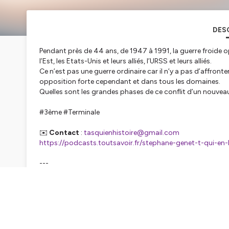
DES
Pendant près de 44 ans, de 1947 à 1991, la guerre froide o
l’Est, les Etats-Unis et leurs alliés, l’URSS et leurs alliés.
Ce n’est pas une guerre ordinaire car il n’y a pas d’affron
opposition forte cependant et dans tous les domaines.
Quelles sont les grandes phases de ce conflit d’un nouveau
#3ème #Terminale
✉️
Contact
:
tasquienhistoire@gmail.com
https://podcasts.toutsavoir.fr/stephane-genet-t-qui-en-
---
Suivez le podcast sur les réseaux sociaux
Instagram :
@tasquienhistoire
Twitter :
@AsHistoire
Tiktok : @tasquienhistoire
Facebook :
https://www.facebook.com/TasQuiEnHistoire