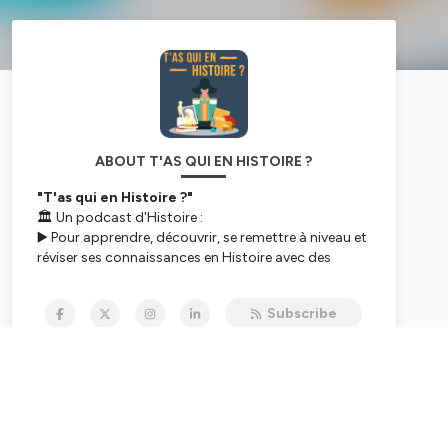
ABOUT T'AS QUI EN HISTOIRE ?
"T'as qui en Histoire ?"
🏛 Un podcast d'Histoire :
▶️ Pour apprendre, découvrir, se remettre à niveau et
réviser ses connaissances en Histoire avec des
sujets passionnants et 100 % étudiés dans les
programmes scolaires.
Subscribe
📆 Le lundi, un nouvel épisode d'une dizaine de
minutes aborde un nouveau thème, issu d'une des
quatre périodes historiques.
➡️ Pour les élèves de collège et de lycée, les
professeurs, les parents et tous les amateurs
d'Histoire.
✅ Pour réviser son cours dans les transports en