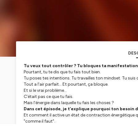
DES
Tu veux tout contrôler ? Tu bloques ta manifestation. 
Pourtant, tu te dis que tu fais tout bien.
Tu poses tes intentions. Tu travailles ton mindset. Tu suis 
Tout a l'air parfait... Et pourtant, ça bloque.
Et si le vrai problème…
C’était pas ce que tu fais.
Mais
l’énergie dans laquelle tu fais les choses
?
Dans cet épisode, je t’explique pourquoi ton besoin d
Et comment il active un état de contraction énergétique
"comme il faut".
On parle neurosciences, système nerveux, physique quantiq
Mais toujours avec des mots simples, et des solutions conc