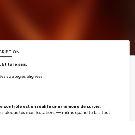
CRIPTION
Et tu le sais.
des stratégies alignées.
e contrôle est en réalité une mémoire de survie.
 qui bloque tes manifestations — même quand tu fais tout
ue, spiritualité…
rètes à mettre en place pour retrouver ton flow intérieur.