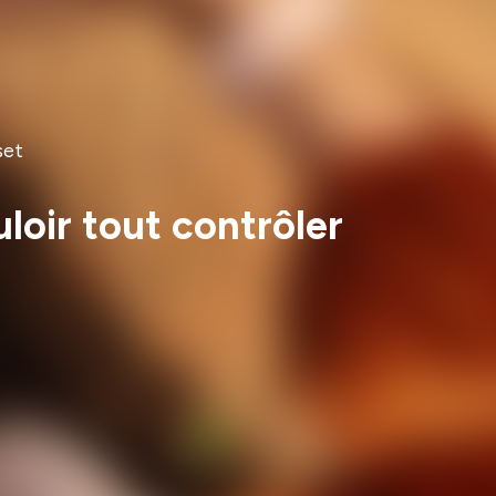
set
loir tout contrôler