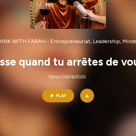
INK WITH FARAH - Entrepreneuriat, Leadership, Mind
asse quand tu arrêtes de vou
15min | 06/16/2025
PLAY