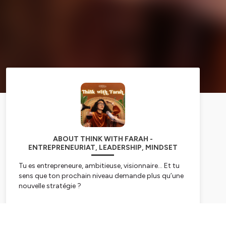
ABOUT THINK WITH FARAH -
ENTREPRENEURIAT, LEADERSHIP, MINDSET
Tu es entrepreneure, ambitieuse, visionnaire… Et tu
sens que ton prochain niveau demande plus qu’une
nouvelle stratégie ?
Bienvenue sur Think With Farah, le podcast dédié
aux femmes leaders et visionnaires, aux CEO qui
Subscribe