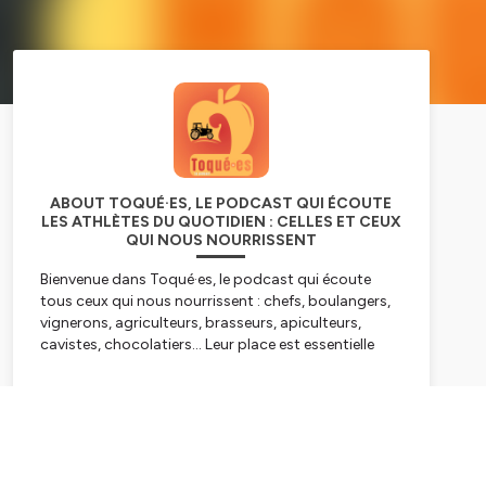
ABOUT TOQUÉ·ES, LE PODCAST QUI ÉCOUTE
LES ATHLÈTES DU QUOTIDIEN : CELLES ET CEUX
QUI NOUS NOURRISSENT
Bienvenue dans Toqué·es, le podcast qui écoute
tous ceux qui nous nourrissent : chefs, boulangers,
vignerons, agriculteurs, brasseurs, apiculteurs,
cavistes, chocolatiers... Leur place est essentielle
dans nos vies parce qu'ils satisfont un besoin
élémentaire, celui de manger et boire. Mais, ce n'est
Subscribe
pas leur unique point commun : toutes ces femmes
et ces hommes ont une
force mentale
. Parce qu'ils
vivent un quotidien ponctué de
doutes
, de fins de
mois difficiles, d'horaires à rallonge ou de coupures