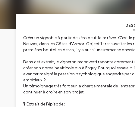
DES
Créer un vignoble à partir de zéro peut faire rêver. C'est l
Neuvas, dans les Côtes d'Armor. Objectif : ressusciter les r
premières bouteilles de vin, il y a aussi une immense press
Dans cet extrait, le vigneron reconverti raconte comment i
créer son domaine viticole bio à Erquy. Pourquoi essaie-t
avancer malgré la pression psychologique engendré par ce 
ambitieux ?
Un témoignage très fort sur la charge mentale de l’entrepre
continuer à croire en son projet.
🎙️ Extrait de l’épisode :
“Quel mental pour devenir vigneron… en Bretagne ?”
⭐⭐⭐⭐ Bienvenue dans Toqué·es, le podcast qui écoute tous
agriculteurs, brasseurs, apiculteurs, cavistes, chocolati
des héros invisibles qui sont des
champions à leur maniè