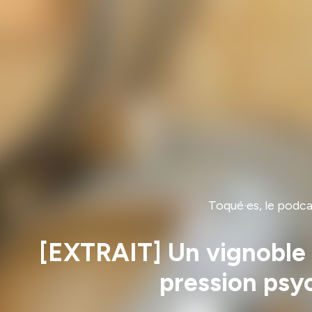
Toqué·es, le podcas
[EXTRAIT] Un vignoble à 
pression psy