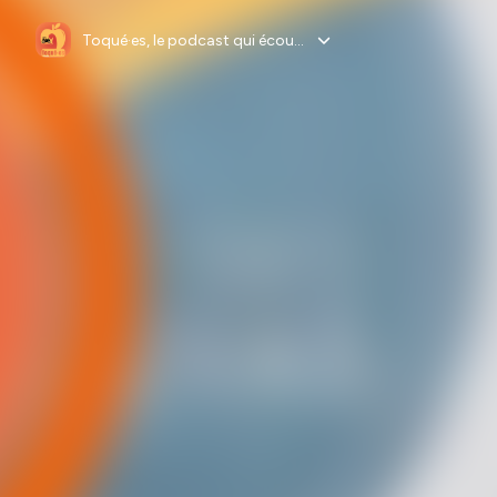
Toqué·es, le podcast qui écoute les athlètes du quotidien : celles et ceux qui nous nourrissent