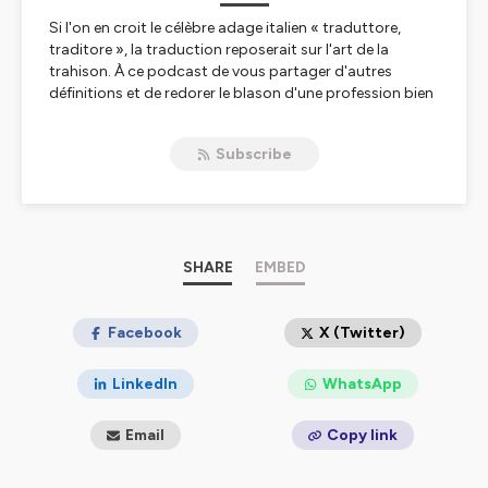
Si l'on en croit le célèbre adage italien « traduttore,
traditore », la traduction reposerait sur l'art de la
trahison. À ce podcast de vous partager d'autres
définitions et de redorer le blason d'une profession bien
trop souvent absente malgré sa grande présence.
Subscribe
Présenté par Orane, cofondatrice de la plateforme
Tradupreneurs, le podcast «
Translucides : la machine
à café des langagières et langagiers
» vous propose
tous les mois une interview d'un amoureux ou d'une
amoureuse des mots (linguiste, traducteur, traductrice,
terminologue, interprète et bien d'autres encore) pour
SHARE
EMBED
vous aider à percer les
richesses secrètes du monde
de la traduction
.
Facebook
X (Twitter)
Vous y découvrirez des parcours de vie, des conseils,
des stratégies, des astuces et des outils pour lancer et
LinkedIn
WhatsApp
développer votre entreprise de traduction, ou
simplement vous familiariser à ce vaste univers.
Email
Copy link
Bonne écoute !