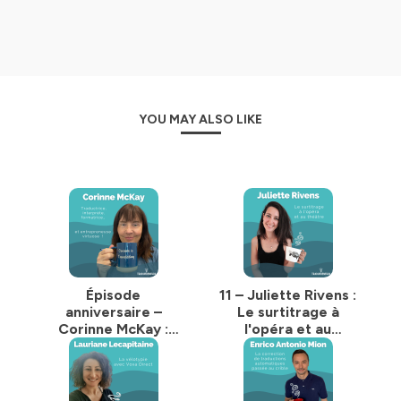
Hébergé par Ausha. Visitez
ausha.co/politique-de-
confidentialite
pour plus d'informations.
YOU MAY ALSO LIKE
Épisode
11 – Juliette Rivens :
anniversaire –
Le surtitrage à
Corinne McKay :
l'opéra et au
Traductrice,
théâtre
interprète,
formatrice… et
entrepreneuse