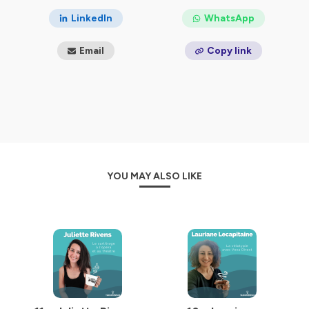
des stratégies, des astuces et des outils pour lancer et
LinkedIn
WhatsApp
développer votre entreprise de traduction, ou
simplement vous familiariser à ce vaste univers.
Email
Copy link
Bonne écoute !
Hébergé par Ausha. Visitez
ausha.co/politique-de-
confidentialite
pour plus d'informations.
YOU MAY ALSO LIKE