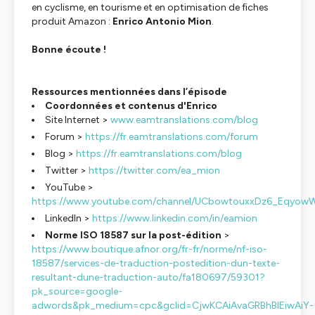
en cyclisme, en tourisme et en optimisation de fiches
produit Amazon :
Enrico Antonio Mion
.
Bonne écoute !
Ressources mentionnées dans l’épisode
Coordonnées et contenus d'Enrico
Site Internet >
www.eamtranslations.com/blog
Forum >
https://fr.eamtranslations.com/forum
Blog >
https://fr.eamtranslations.com/blog
Twitter >
https://twitter.com/ea_mion
YouTube >
https://www.youtube.com/channel/UCbowtouxxDz6_Eqyo
LinkedIn >
https://www.linkedin.com/in/eamion
Norme ISO 18587 sur la post-édition
>
https://www.boutique.afnor.org/fr-fr/norme/nf-iso-
18587/services-de-traduction-postedition-dun-texte-
resultant-dune-traduction-auto/fa180697/59301?
pk_source=google-
adwords&pk_medium=cpc&gclid=CjwKCAiAvaGRBhBlEiwAiY-