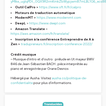
yMIke_ugIqPDt_0QX9R2rmKmkZbWypjwm87mLBL1G6_ecs8
Outil CalPro >
https://www.sft.fr/fr/calpro
Moteurs de traduction automatique
ModernMT >
https://www.modernmt.com
DeepL
>
https://www.deepl.com
Amazon Translate
>
https://aws.amazon.com/fr/translate/
Inscription à la conférence Entreprendre de A à
Zen >
tradupreneurs.fr/inscription-conference-2022/
Crédit musique
– Musique d’intro et d’outro : prélude en Ut majeur BWV
846 de Jean-Sébastien BACH ; pièce interprétée au
piano et enregistrée par Orane Desnos
Hébergé par Ausha. Visitez
ausha.co/politique-de-
confidentialite
pour plus d'informations.