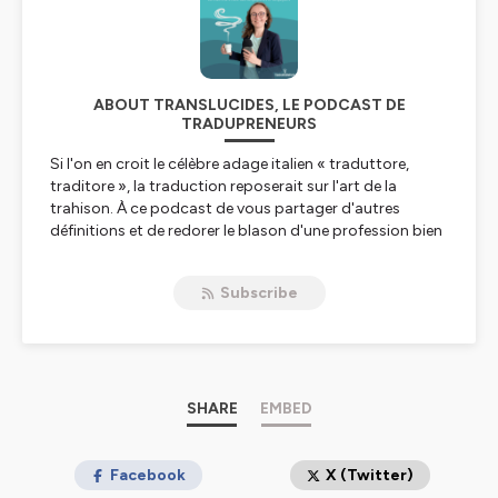
ABOUT TRANSLUCIDES, LE PODCAST DE
TRADUPRENEURS
Si l'on en croit le célèbre adage italien « traduttore,
traditore », la traduction reposerait sur l'art de la
trahison. À ce podcast de vous partager d'autres
définitions et de redorer le blason d'une profession bien
trop souvent absente malgré sa grande présence.
Subscribe
Présenté par Orane, cofondatrice de la plateforme
Tradupreneurs, le podcast «
Translucides : la machine
à café des langagières et langagiers
» vous propose
tous les mois une interview d'un amoureux ou d'une
amoureuse des mots (linguiste, traducteur, traductrice,
terminologue, interprète et bien d'autres encore) pour
SHARE
EMBED
vous aider à percer les
richesses secrètes du monde
de la traduction
.
Facebook
X (Twitter)
Vous y découvrirez des parcours de vie, des conseils,