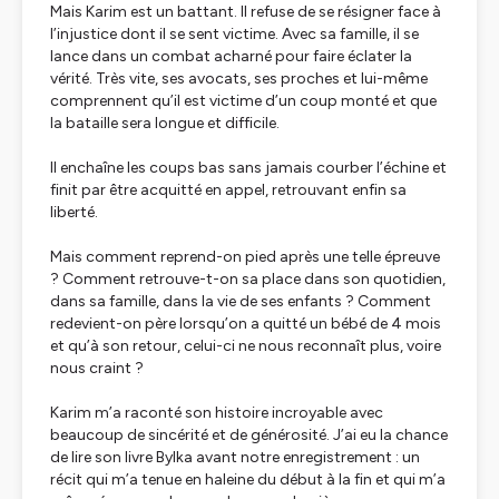
Mais Karim est un battant. Il refuse de se résigner face à
l’injustice dont il se sent victime. Avec sa famille, il se
lance dans un combat acharné pour faire éclater la
vérité. Très vite, ses avocats, ses proches et lui-même
comprennent qu’il est victime d’un coup monté et que
la bataille sera longue et difficile.
Il enchaîne les coups bas sans jamais courber l’échine et
finit par être acquitté en appel, retrouvant enfin sa
liberté.
Mais comment reprend-on pied après une telle épreuve
? Comment retrouve-t-on sa place dans son quotidien,
dans sa famille, dans la vie de ses enfants ? Comment
redevient-on père lorsqu’on a quitté un bébé de 4 mois
et qu’à son retour, celui-ci ne nous reconnaît plus, voire
nous craint ?
Karim m’a raconté son histoire incroyable avec
beaucoup de sincérité et de générosité. J’ai eu la chance
de lire son livre Bylka avant notre enregistrement : un
récit qui m’a tenue en haleine du début à la fin et qui m’a