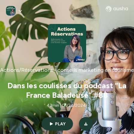
Actions/Réservations - conseils marketing en tourisme
Dans les coulisses du podcast “La
France Baladeuse” #88
43min | 01/24/2024
PLAY