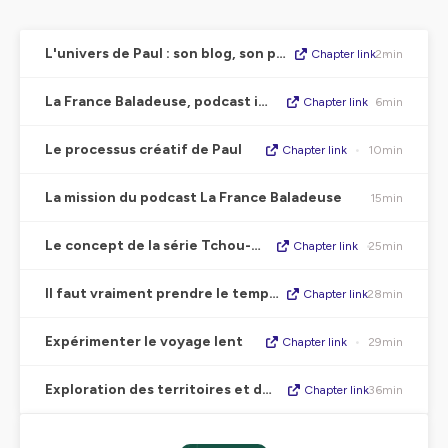
L'univers de Paul : son blog, son podcast et ses guides de voyage
Chapter link
2min
•
La France Baladeuse, podcast immersif
Chapter link
6min
•
Le processus créatif de Paul
Chapter link
•
10min
La mission du podcast La France Baladeuse
15min
Le concept de la série Tchou-Tchou
Chapter link
•
25min
Il faut vraiment prendre le temps en voyage
Chapter link
28min
•
Expérimenter le voyage lent
Chapter link
•
29min
Exploration des territoires et des portraits locaux
Chapter link
36min
•