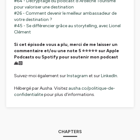
#64 - Décryptage du podcast d'Ardèche Tourisme
pour valoriser une destination
#26 - Comment devenir le meilleur ambassadeur de
votre destination ?
#45 - Se différencier grâce au storytelling, avec Lionel
Clément
Si cet épisode vous a plu, merci de me laisser un
commentaire et/ou une note 5 ⭐️⭐️⭐️⭐️⭐️ sur Apple
Podcasts ou Spotify pour soutenir mon podcast
🙏🏻
Suivez-moi également sur
Instagram
et sur
LinkedIn
.
Hébergé par Ausha. Visitez
ausha.co/politique-de-
confidentialite
pour plus d'informations.
CHAPTERS