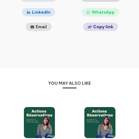
On y parle de communication, de stratégie, de posture
LinkedIn
WhatsApp
entrepreneuriale — mais surtout de ce qui compte : ton
ADN, ton message, ton impact.
Email
Copy link
Ma mission avec ce podcast ? Tordre le cou aux idées
reçues du marketing touristique. Parce que oui, tu peux
générer plus de réservations sans y passer tes journées
ni sacrifier ta liberté.
Attends-toi à des épisodes courts, concrets et parfois
un peu cash — mais toujours bienveillants.
Chaque épisode est une invitation pour une mise au
YOU MAY ALSO LIKE
point, une respiration, un moment pour remettre du
sens et de la stratégie dans ton activité d’hébergement.
👉 Abonne-toi pour ne pas rater le prochain épisode et
transformer ton hébergement en adresse choisie, pas
juste visible.
Retrouve-moi également sur
Instagram
et sur
LinkedIn
pour discuter ensemble.