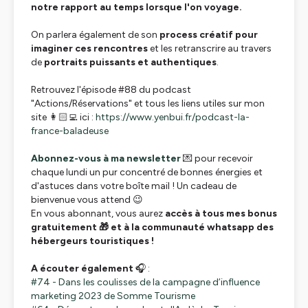
notre rapport au temps lorsque l'on voyage.
On parlera également de son
process créatif pour
imaginer ces rencontres
et les retranscrire au travers
de
portraits puissants et authentiques
.
Retrouvez l'épisode #88 du podcast
"Actions/Réservations" et tous les liens utiles sur mon
site 👩🏻‍💻 ici :
https://www.yenbui.fr/podcast-la-
france-baladeuse
Abonnez-vous à ma newsletter
💌 pour recevoir
chaque lundi un pur concentré de bonnes énergies et
d'astuces dans votre boîte mail ! Un cadeau de
bienvenue vous attend 😉
En vous abonnant, vous aurez
accès à
tous mes bonus
gratuitement 🎁 et à
la communauté whatsapp des
hébergeurs touristiques !
A écouter également
🎧 :
#74 - Dans les coulisses de la campagne d’influence
marketing 2023 de Somme Tourisme