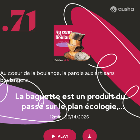
Au coeur de la boulange, la parole aux artisans
boulangers
La baguette est un produit du
passé sur le plan écologie,
nutrition et rentabilité
12min | 06/14/2026
PLAY