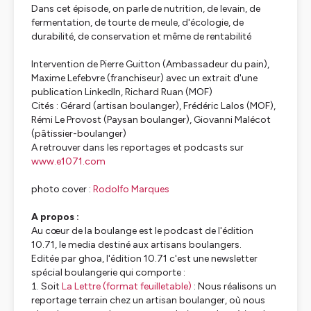
Dans cet épisode, on parle de nutrition, de levain, de
fermentation, de tourte de meule, d'écologie, de
durabilité, de conservation et même de rentabilité
Intervention de Pierre Guitton (Ambassadeur du pain),
Maxime Lefebvre (franchiseur) avec un extrait d'une
publication LinkedIn, Richard Ruan (MOF)
Cités : Gérard (artisan boulanger), Frédéric Lalos (MOF),
Rémi Le Provost (Paysan boulanger), Giovanni Malécot
(pâtissier-boulanger)
A retrouver dans les reportages et podcasts sur
www.e1071.com
photo cover :
Rodolfo Marques
A propos :
Au cœur de la boulange est le podcast de
l'édition
10.71
, le media destiné aux artisans boulangers.
Editée par
ghoa
,
l'édition 10.71
c'est une newsletter
spécial boulangerie qui comporte :
Soit
La Lettre
(format feuilletable)
: Nous réalisons un
reportage terrain chez un artisan boulanger, où nous