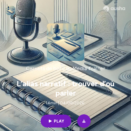
Carnets de bord du Media Trainer
L’alias narratif : trouver d’où
parler
14min | 04/08/2026
PLAY