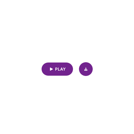
Entre-Nous. Le management et le leadership pour tous.
motions : la clé d’un mana
juste
23min | 07/14/2025
PLAY