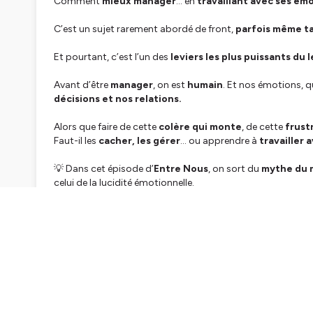
Comment
mieux manager
… en
travaillant avec ses ém
C’est un sujet rarement abordé de front,
parfois même t
Et pourtant, c’est l’un des
leviers les plus puissants du 
Avant d’être
manager
, on est
humain
. Et nos émotions, q
décisions et nos relations.
Alors que faire de cette
colère qui monte
, de cette
frustr
Faut-il les
cacher, les gérer
… ou apprendre à
travailler 
💡 Dans cet épisode d’
Entre Nous
, on sort du
mythe du 
celui de la lucidité émotionnelle.
Ignorer ses émotions, c’est laisser le pilote automati
Mieux comprendre
ce que
nos émotions
révèlent de
nos
Et surtout,
comment les utiliser pour gagner en juste
🎯 Au programme :
✔️
3 étapes simples
pour
reconnaître, décoder et agir
✔️ Des exemples concrets pour faire de
vos émotions un l