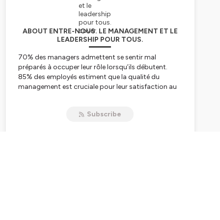
ABOUT ENTRE-NOUS. LE MANAGEMENT ET LE
LEADERSHIP POUR TOUS.
70% des managers admettent se sentir mal
préparés à occuper leur rôle lorsqu’ils débutent.
85% des employés estiment que la qualité du
management est cruciale pour leur satisfaction au
travail.
Subscribe
2 raisons suffisantes de consacrer ce podcast au
management et au leadership. Et soutenir celles et
ceux qui font le management.
Entre-Nous, c'est des épisodes avec des invités où
je donne la parole à celles et ceux qui sont sur le
terrain. Ils poserons leur regard sur le management,
à travers leurs expériences, les réussites, les
difficultés.
Entre-Nous, c'est aussi des épisodes solo pour vous