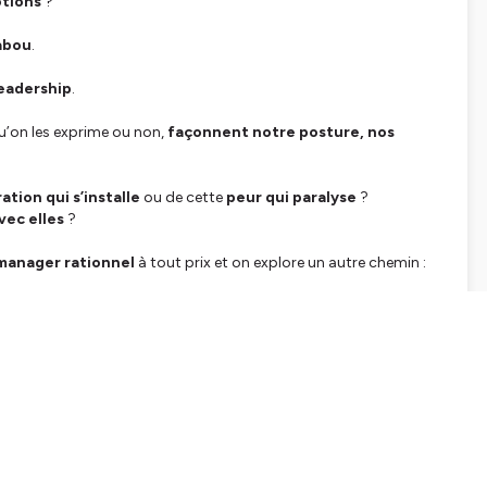
otions
?
abou
.
leadership
.
u’on les exprime ou non,
façonnent notre posture, nos
ation qui s’installe
ou de cette
peur qui paralyse
?
avec elles
?
manager rationnel
à tout prix et on explore un autre chemin :
que
prendre les commandes.
 besoins
et de
nos valeurs.
sse
,
en posture
et en
impact managérial
.
(ou non) face à une émotion
evier, pas un frein