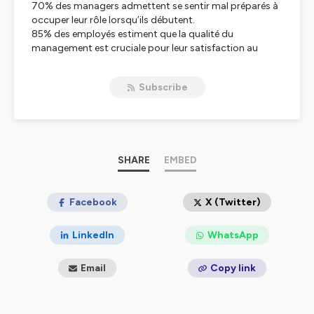
70% des managers admettent se sentir mal préparés à
occuper leur rôle lorsqu’ils débutent.
85% des employés estiment que la qualité du
management est cruciale pour leur satisfaction au
travail.
Subscribe
2 raisons suffisantes de consacrer ce podcast au
management et au leadership. Et soutenir celles et ceux
qui font le management.
Entre-Nous, c'est des épisodes avec des invités où je
donne la parole à celles et ceux qui sont sur le terrain. Ils
SHARE
EMBED
poserons leur regard sur le management, à travers leurs
expériences, les réussites, les difficultés.
Facebook
X (Twitter)
Entre-Nous, c'est aussi des épisodes solo pour vous
partager ma propre expérience de 20 ans en tant que
LinkedIn
WhatsApp
manager et décortiquer des aspects essentiels du
management.
Email
Copy link
Avec ce podcast, je vous fais 3 promesses très
importantes pour moi: