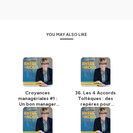
Partager des expériences avec authenticité
Que ce soit avec mes invites ou dans les épisodes en
solo.
Donner des conseils pratiques et applicables
YOU MAY ALSO LIKE
Sortir des théories et rendre des actions possibles sur le
terrain.
Des rencontres et un espace d’échange
Relier, partager et apporter un soutien.
Je m'appelle Magali Vannay et suis, en plus d'être votre
hôte sur ce podcast, consultante RH, coach et
formatrice en management et gestion d'équipe.
Hébergé par Ausha. Visitez
ausha.co/politique-de-
Croyances
36. Les 4 Accords
confidentialite
pour plus d'informations.
managériales #1 :
Toltèques : des
Un bon manager
repères pour
doit-il tout savoir ?
manager autrement