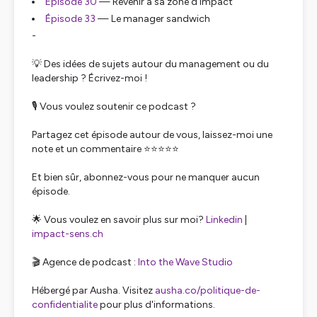
Épisode 30
—
Revenir à sa zone d’impact
Épisode 33
—
Le manager sandwich
-
💡 Des idées de sujets autour du management ou du
leadership ? Écrivez-moi !
🎙️ Vous voulez soutenir ce podcast ?
Partagez cet épisode autour de vous, laissez-moi une
note et un commentaire ⭐⭐⭐⭐⭐
Et bien sûr, abonnez-vous pour ne manquer aucun
épisode.
🌟 Vous voulez en savoir plus sur moi?
Linkedin
|
impact-sens.ch
🎬 Agence de podcast :
Into the Wave Studio
Hébergé par Ausha. Visitez
ausha.co/politique-de-
confidentialite
pour plus d'informations.