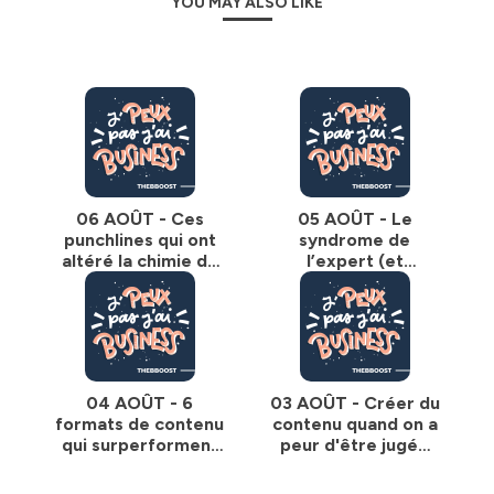
YOU MAY ALSO LIKE
que ses échanges avec les plus des experts de l’industrie
de l’entrepreneuriat.
-----
Hébergé par Ausha. Visitez
ausha.co/politique-de-
confidentialite
pour plus d'informations.
06 AOÛT - Ces
05 AOÛT - Le
punchlines qui ont
syndrome de
altéré la chimie de
l’expert (et
mon cerveau
comment s’en
débarrasser)
04 AOÛT - 6
03 AOÛT - Créer du
formats de contenu
contenu quand on a
qui surperforment
peur d'être jugée
en ce moment (je
(c'est pas ça, le vrai
les teste tous)
problème en fait)