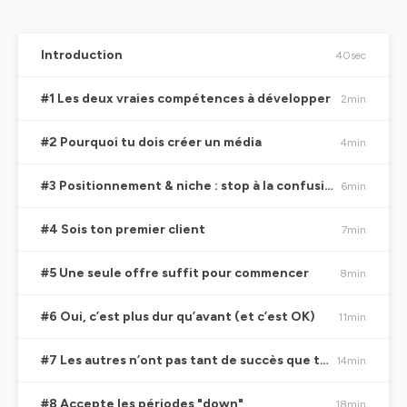
Introduction
40sec
#1 Les deux vraies compétences à développer
2min
#2 Pourquoi tu dois créer un média
4min
#3 Positionnement & niche : stop à la confusion
6min
#4 Sois ton premier client
7min
#5 Une seule offre suffit pour commencer
8min
#6 Oui, c’est plus dur qu’avant (et c’est OK)
11min
#7 Les autres n’ont pas tant de succès que tu crois
14min
#8 Accepte les périodes "down"
18min