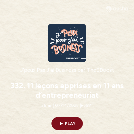
J'peux Pas J'ai Business par TheBBoost
332. 11 leçons apprises en 11 ans
d’entrepreneuriat
31min | 07/14/2025
|
5511
PLAY