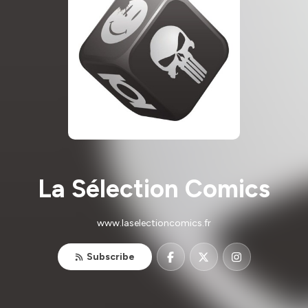
La Sélection Comics
www.laselectioncomics.fr
Subscribe