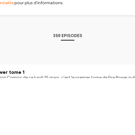
tialite
pour plus d'informations.
359 EPISODES
wer tome 1
ion Comics de ce lundi 15 mars, c'est le premier tome de Fire Power pu
. Visitez ausha.co/fr/politique-de-confidentialite pour plus d'informa
n | Published on March 15, 2021
overed Country
ion Comics de ce 19 février 2021, c'est le premier tome de Undiscover
 Hébergé par Ausha. Visitez ausha.co/fr/politique-de-confidentialite p