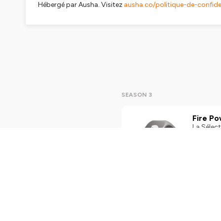
Hébergé par Ausha. Visitez
ausha.co/politique-de-confiden
SEASON 3
Fire Po
La Sélect
par Ausha
Play
1mi
Undisc
La Sélect
Delcourt.