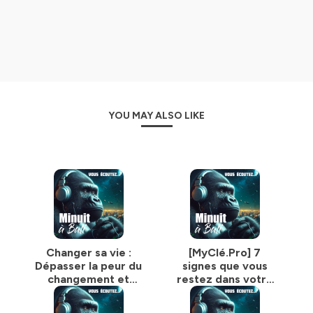
• on part du réel — des situations dans lesquelles vous
vous reconnaissez immédiatement ;
• on met des mots simples sur ce qui bloque : conflit
interne, dissonance, peur de perdre un statut,
attachement à un rôle ;
• on ouvre une direction concrète : clarification, micro-
décisions, expérimentation progressive.
Pas un protocole parfait.
YOU MAY ALSO LIKE
Un chemin praticable.
🎧 Vous êtes au bon endroit si vous traversez une perte
de sens, si vous envisagez un changement de vie, si vous
vous sentez “à côté”, ou si vous voulez reprendre la main
sur vos décisions — professionnelles, personnelles,
relationnelles.
📩 Si un épisode vous a parlé, écrivez-moi :
d.mothe@mac.com
En trois lignes : ce qui vous pèse, ce que vous ne voulez
plus porter, ce que vous voulez retrouver.
Changer sa vie :
[MyClé.Pro] 7
⭐️ Si le podcast vous aide, abonnez-vous et laissez un
Dépasser la peur du
signes que vous
avis sur Apple Podcasts ou Spotify. C’est ce qui lui
changement et
restez dans votre
permet d’exister et d’être découvert.
retrouver le
travail par habitude
pouvoir d'être soi-
(ou par peur), pas