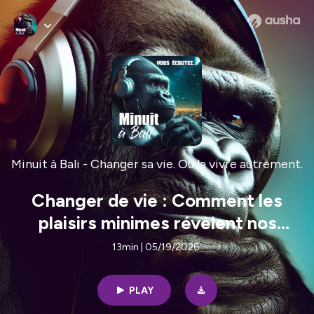
Minuit à Bali - Changer sa vie. Ou la vivre autrement.
Changer de vie : Comment les
plaisirs minimes révèlent nos
besoins profonds et nourrissent
13min | 05/19/2026
notre bien-être | E109
PLAY