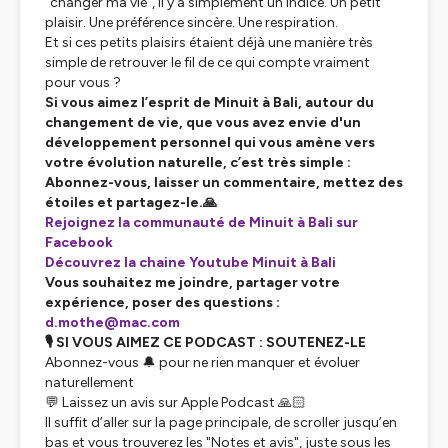
“changer ma vie”, il y a simplement un indice. Un petit
plaisir. Une préférence sincère. Une respiration.
Et si ces petits plaisirs étaient déjà une manière très
simple de retrouver le fil de ce qui compte vraiment
pour vous ?
Si vous aimez l’esprit de Minuit à Bali, autour du
changement de vie, que vous avez envie d'un
développement personnel qui vous amène vers
votre évolution naturelle, c’est très simple :
Abonnez-vous, laisser un commentaire, mettez des
étoiles et partagez-le.🙏
Rejoignez la communauté de Minuit à Bali sur
Facebook
Découvrez la chaine Youtube Minuit à Bali
Vous souhaitez me joindre, partager votre
expérience, poser des questions :
d.mothe@mac.com
🎙 SI VOUS AIMEZ CE PODCAST : SOUTENEZ-LE
Abonnez-vous 🔔 pour ne rien manquer et évoluer
naturellement
💬 Laissez un avis sur Apple Podcast 🙏🏻
Il suffit d’aller sur la page principale, de scroller jusqu’en
bas et vous trouverez les "Notes et avis", juste sous les