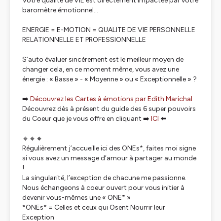
Votre qualité de VIE est directement impactée par votre
baromètre émotionnel...
ENERGIE = E-MOTION = QUALITE DE VIE PERSONNELLE
RELATIONNELLE ET PROFESSIONNELLE
S’auto évaluer sincèrement est le meilleur moyen de
changer cela, en ce moment même, vous avez une
énergie : « Basse » - « Moyenne » ou « Exceptionnelle » ?
➡️
Découvrez les Cartes à émotions par Edith Marichal
Découvrez dès à présent du guide des 6 super pouvoirs
du Coeur que je vous offre en cliquant ➡️
ICI
⬅️
🔸🔸🔸
Régulièrement j’accueille ici des ONEs*, faites moi signe
si vous avez un message d’amour à partager au monde
!
La singularité, l’exception de chacune me passionne.
Nous échangeons à coeur ouvert pour vous initier à
devenir vous-mêmes une « ONE* »
*ONEs* = Celles et ceux qui Osent Nourrir leur
Exception