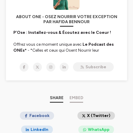
ABOUT ONE - OSEZ NOURRIR VOTRE EXCEPTION
PAR HAFIDA BENNOUR
P’Ose : Installez-vous & Écoutez avec le Coeur !
Offrez vous ce moment unique avec
Le Podcast des
ONEs*
- *Celles et ceux qui Osent Nourrir leur
Exception
Subscribe
Chaque semaine, je vous offre un temps « Coeur sur
table » pour vous aider à entrer en relation de sérénité
envers vous-mêmes, grâce à l’intelligence subtile du
Coeur : une passionéprouvée par la science.
Notre société bouge et le pouvoir n’est plus au cœur de
tout.
SHARE
EMBED
ici, je vous initie à redonner le juste pouvoir au Coeur ♥️
A travers ces audios en formats courts de 5 minutes,
Facebook
X (Twitter)
moyens de 10 minutes ou longs de 25 minutes, j'aborde
le sujet coups de coeur et accueille des personnalités
LinkedIn
WhatsApp