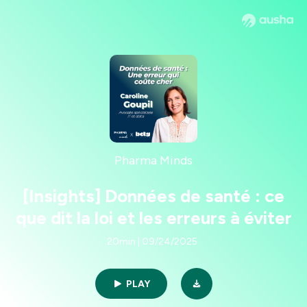
Pharma Minds
[Insights] Données de santé : ce
que dit la loi et les erreurs à éviter
20min | 09/24/2025
PLAY