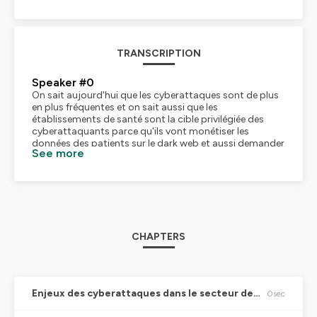
TRANSCRIPTION
Speaker #0
On sait aujourd'hui que les cyberattaques sont de plus
en plus fréquentes et on sait aussi que les
établissements de santé sont la cible privilégiée des
cyberattaquants parce qu'ils vont monétiser les
données des patients sur le dark web et aussi demander
See more
des rançons auprès des établissements de santé pour
débloquer les systèmes d'information. On a un autre
enjeu, c'est qu'avec l'arrivée de l'intelligence artificielle,
on a des nouveaux acteurs qui... des acteurs de la tech,
qui sont peut-être moins sensibilisés à la problématique
de la donnée de santé et la réglementation autour de
cette donnée de santé. Et donc il va falloir sensibiliser
CHAPTERS
pour permettre la sécurité et la confidentialité de ces
données.
Speaker #1
Donc c'est ce qui rend le sujet complexe. Et est-ce que
c'est ce qui explique cette affaire CGDIM où on voit un
Enjeux des cyberattaques dans le secteur de la santé
0sec
acteur qui a l'habitude de traiter de données de santé
qui s'est fait épingler ?