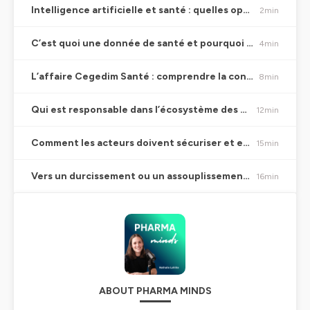
Speaker #0
Intelligence artificielle et santé : quelles opportunités, quels risques ?
2min
Alors effectivement, c'est CGDIM Santé qui a été
condamné par la CNIL à hauteur de...
C’est quoi une donnée de santé et pourquoi est-elle si sensible ?
4min
Speaker #1
Bonjour à tous et bienvenue dans ce nouvel épisode de
PharmaMinds Insight, un format court où je décortique
L’affaire Cegedim Santé : comprendre la condamnation de la CNIL
8min
un sujet technique du secteur avec un expert. Le sujet
du jour, c'est les données de santé. Et je suis avec
Caroline Goupil, avocate de ces BCTG avocats, qui est
Qui est responsable dans l’écosystème des données de santé ?
12min
experte en IT et en data, qui va nous accompagner sur
ce sujet. Bonjour Caroline.
Speaker #0
Comment les acteurs doivent sécuriser et encadrer leurs partenariats ?
15min
Bonjour Nathalie.
Speaker #1
Vers un durcissement ou un assouplissement de la réglementation (RGPD, IA) ?
16min
Caroline, je suis ravie. à voir aujourd'hui parce que ce
sujet prend beaucoup d'ampleur. Pour une première
raison, c'est que les datas sont de plus en plus
présentes. Une autre raison, c'est que l'IA fait qu'il y a
des acteurs nouveaux qui arrivent. Et puis, on le voit, il y
a des affaires juridiques qui éclatent. Et en particulier
avec des acteurs qui sont très implantés, des experts
sur cette scène. Je pense à l'affaire Cégédime, en
septembre 2024, il y a eu des premières sanctions qui
ont eu lieu. Donc je suis ravie de pouvoir creuser. Est-ce
ABOUT PHARMA MINDS
que tu peux commencer peut-être par nous expliquer
ce contexte ?