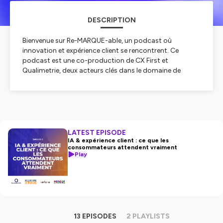
DESCRIPTION
Bienvenue sur Re-MARQUE-able, un podcast où
innovation et expérience client se rencontrent. Ce
podcast est une co-production de CX First et
Qualimetrie, deux acteurs clés dans le domaine de
l'expérience client.
Dans chaque épisode, nous engageons des
conversations approfondies avec des experts de
différents domaines. Préparez-vous à des révélations
inspirantes et à des idées novatrices qui pourraient bien
révolutionner votre manière de penser l’expérience
LATEST EPISODE
client.
IA & expérience client : ce que les
consommateurs attendent vraiment
Sans plus attendre, découvrons ensemble ce qui fait le
Play
succès des expériences clients remarquables.
Hébergé par Ausha. Visitez
ausha.co/politique-de-
confidentialite
pour plus d'informations.
13 EPISODES
2 PLAYLISTS