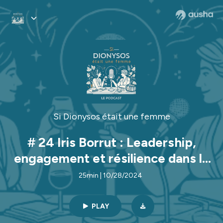
Si Dionysos était une femme
# 24 Iris Borrut : Leadership,
engagement et résilience dans la
filière viticole
25min | 10/28/2024
PLAY