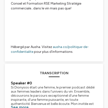
Conseil et Formation RSE Marketing Stratégie
commerciale...dans le vin mais pas que!
Hébergé par Ausha. Visitez
ausha.co/politique-de-
confidentialite
pour plus d'informations.
TRANSCRIPTION
Speaker #0
Si Dionysos était une femme, le premier podcast dédié
aux femmes leaders dans l'univers du vin. Ensemble,
découvrons le parcours exceptionnel d'une femme
inspirante, d'une femme puissante, en toute
authenticité. Bienvenue et belle écoute. Mon invitée est
See more
une jeune femme dynamique, pleine d'audace et