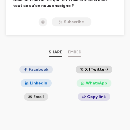
tout ce qu’on nous enseigne ?
Comment garder un regard critique sans perdre le
plaisir de la pratique ?
Subscribe
Ici on explore
l’envers du décor
:
✔️
L'enseignement
: pédagogie, transmission, posture
de prof, doutes et réalités du métier.
✔️
La pratique au-delà des apparences
SHARE
EMBED
: sensations,
compréhension, exploration.
✔️
Les coulisses du métier
: ce qu’on n’apprend pas
toujours en formation, l’entrepreneuriat, la réalité du
Facebook
X (Twitter)
terrain.
✔️
Les idées reçues
: ce qu’on croit savoir sur le yoga,
LinkedIn
WhatsApp
et qu’on répète sans toujours prendre le temps de
s'interroger.
Email
Copy link
Pas de réponses toutes faites, mais des
réflexions
pour prendre du recul, affiner son regard, et
donner plus de sens à sa pratique et son
enseignement
.