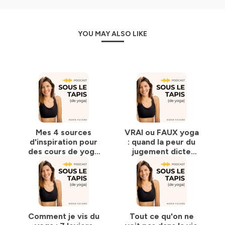
À quoi s’attendre ?
✨
Des épisodes solo
pour creuser, nuancer, bousculer
YOU MAY ALSO LIKE
certaines évidences.
✨
Des conversations
avec des enseignants et
passionnés pour croiser les regards.
✨
Des questions et réflexions
pour nourrir sa
pratique et son enseignement.
Que tu sois
prof de yoga
,
Que tu
pratiques avec passion ou curiosité
,
Ou que tu
hésites encore à dérouler un tapis,
Mes 4 sources
VRAI ou FAUX yoga
Ce podcast est un espace pour poser des questions,
d'inspiration pour
: quand la peur du
remettre en perspective, et cultiver
un yoga plus libre,
des cours de yoga
jugement dicte
plus vivant, plus ancré dans la réalité.
créatifs
notre
enseignement
On soulève le tapis ?
Hébergé par Ausha. Visitez
ausha.co/politique-de-
confidentialite
pour plus d'informations.
Comment je vis du
Tout ce qu'on ne