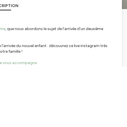
CRIPTION
ime
, que nous abordons le sujet de l'arrivée d'un deuxième
e l'arrivée du nouvel enfant : découvrez ce live instagram très
tre famille !
ie vous accompagne
, grossesse, post-partum :
rir mon site
tialite
pour plus d'informations.