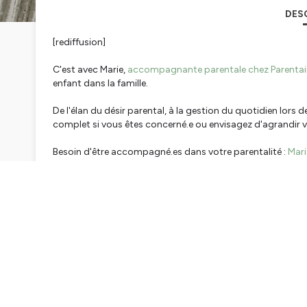
DES
[rediffusion]
C'est avec Marie,
accompagnante parentale chez Parenta
enfant dans la famille.
De l'élan du désir parental, à la gestion du quotidien lors d
complet si vous êtes concerné.e ou envisagez d'agrandir vo
Besoin d'être accompagné.es dans votre parentalité :
Mar
Besoin d'être accompagné.es dans la phase de conception
envoyez-moi un mail
ou
réservez un rendez-vous
🌿
Pour en savoir plus sur mon accompagnement :
découv
Hébergé par Ausha. Visitez
ausha.co/politique-de-confiden