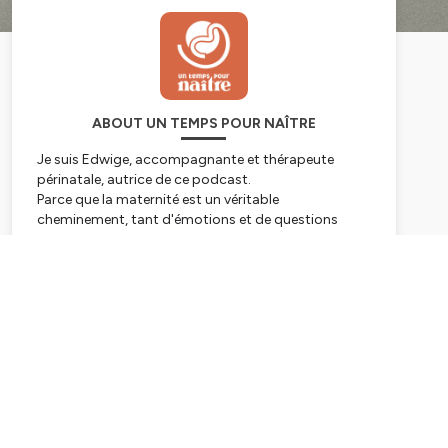
ABOUT UN TEMPS POUR NAÎTRE
Je suis Edwige, accompagnante et thérapeute
périnatale, autrice de ce podcast.
Parce que la maternité est un véritable
cheminement, tant d'émotions et de questions
nous bousculent : partons à la découverte des
profondeurs de ce grand passage de vie !
Subscribe
Dans le podcast, je vous partage des réflexions, des
infos, des astuces autour du "
Devenir parent" : la
préconception🤞🏻 la PMA 💉 la grossesse 🤰🏻
l'accouchement ✊🏼 le postpartum 👨🏻‍🍼 les
épreuves de maternité...
C'est au gré de mes découvertes et en m'appuyant
sur les expériences des personnes que je rencontre