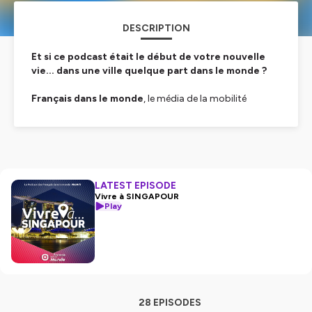
DESCRIPTION
Et si ce podcast était le début de votre nouvelle
vie... dans une ville quelque part dans le monde ?
Français dans le monde
, le média de la mobilité
internationale, vous promène dans les plus
grandes
villes dans le monde
qui accueillent des expatriés.
Avec sa série d'épisodes "
VIVRE A...
", visitez, découvrez
et plongez dans votre prochaine destination !
www.fdlm.fr
| Radios & podcast sur la mobilité
LATEST EPISODE
internationale
Vivre à SINGAPOUR
Play
Hébergé par Ausha. Visitez
ausha.co/politique-de-
confidentialite
pour plus d'informations.
28 EPISODES