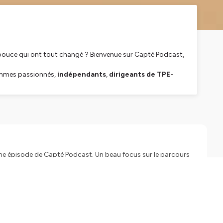
de pouce qui ont tout changé ? Bienvenue sur Capté Podcast,
hommes passionnés,
indépendants
,
dirigeants de TPE-
e.
écoutes en voiture, en faisant du sport ou dans tes tâches
ivent l’aventure avec ses hauts, ses bas, et ses rencontres
5ème épisode de Capté Podcast. Un beau focus sur le parcours
mes qui entreprennent. L'épisode complet est disponible ici
vre Capté Podcast : Site web :
franco-alex/ Instagram :
. Visitez ausha.co/fr/politique-de-confidentialite pour plus