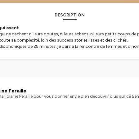
DESCRIPTION
qui osent
qui ne cachent ni leurs doutes, ni leurs échecs, ni leurs petits coups 
oute sa complexité, loin des success stories lisses et des clichés.
 radiophoniques de 25 minutes, je pars à la rencontre de femmes et d’
urs réussites, et surtout ces étincelles qui ont fait basculer leur aventur
n quête d’inspiration, de réassurance et de conseils concrets. Que tu 
 humaines, inspirantes, et riches d’enseignements.
s conseils actionnables, et une
communauté d’entrepreneurs
qui v
ne Feraille
 Marjolaine Feraille pour vous donner envie d'en découvrir plus sur ce 
 le réseau Les Premières (https://www.lespremieres.com/) pour les fem
tialite
pour plus d'informations.
nt, créent, se transforment et partagent les étincelles qui ont marqué leur parcours. 👉 Sui
exandre Franco et Lucky Break: LinkedIn : https://www.linkedin.com/in/
ebdesign/ Site / Portfolio : https://luckybreak.fr/ Hébergé par Ausha