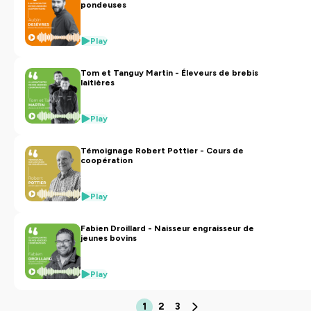
pondeuses
Play
Tom et Tanguy Martin - Éleveurs de brebis
laitières
Play
Témoignage Robert Pottier - Cours de
coopération
Play
Fabien Droillard - Naisseur engraisseur de
jeunes bovins
Play
1
2
3