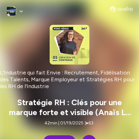
L’Industrie qui fait Envie : Recrutement, Fidélisation
des Talents, Marque Employeur et Stratégies RH pour
les RH de l'Industrie
Stratégie RH : Clés pour une
marque forte et visible (Anaïs LE
DIGARCHER) ✏️
42min | 01/19/2025
|
63