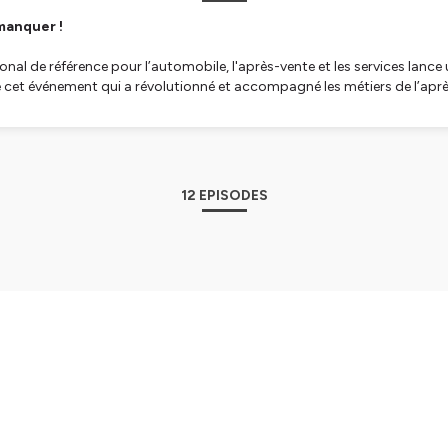
manquer !
onal de référence pour l’automobile, l'après-vente et les services lance
de cet événement qui a révolutionné et accompagné les métiers de l’ap
 découvrirez un nouvel épisode pour revivre cinq décennies d’échange
histoire d’un salon pas comme les autres, qui continue de façonner l’av
12 EPISODES
tialite
pour plus d'informations.
UTO, "50 ans de passion". #12 – Place à EQUIP AUTO Paris
ns de passion, présente son 12e épisode Depuis un an, ce podcast vous a fait voyager
s mois dans l’histoire, les défis et les coulisses du Salon des Professio
ui, on tourne la page… place à EQUIP AUTO Paris 2025 ! Innovations, s
: tout y sera. Dans cet épisode, découvrez en avant-première de nouve
rences inédites sur les enjeux de demain de nouvelles personnalités à 
té au cœur des transformations de l’aftermarket Du 14 au 18 octobre 2
in | Published on October 8, 2025
t de toute la filière automobile pour fêter les 50 ans d'EQUIP AUTO. Éc