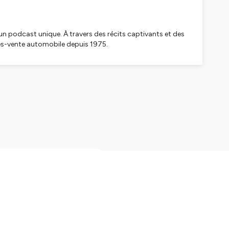
 un podcast unique. À travers des récits captivants et des
rès-vente automobile depuis 1975.
s, d’innovations, de succès et de rencontres avec ceux
enir de la mobilité.
 2025
nnels de l’Automobile.
olutions concrètes, visions
aux villages thématiques
rencontrer des sujets
025, Paris sera le point de
outez, partagez cet