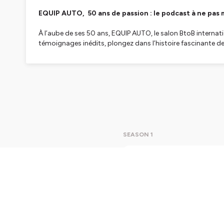
EQUIP AUTO, 50 ans de passion : le podcast à ne pas 
À l’aube de ses 50 ans, EQUIP AUTO, le salon BtoB internati
témoignages inédits, plongez dans l’histoire fascinante 
Chaque mois, du 16 octobre 2024 au 14 octobre 2025, vous
qui ont façonné le salon et la filière.
« EQUIP AUTO, 50 ans de passion » vous invite à explorer l’
Autrice Créatrice et Productrice : Laurence Peraud
Hébergé par Ausha. Visitez
ausha.co/politique-de-confiden
SEASON 1
EQUIP A
EQUIP AUTO 50 a
mois aprè
Aujourd’h
d’avenir 
des confé
d’actuali
Play
43m
ralliemen