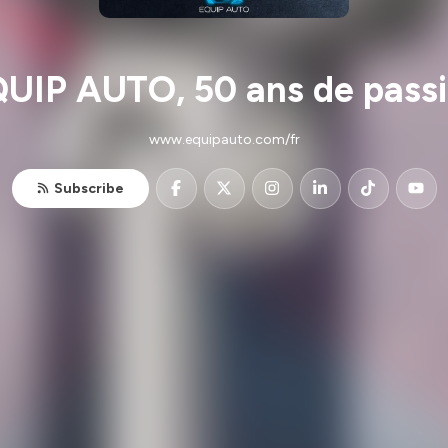
UIP AUTO, 50 ans de pass
www.equipauto.com/fr
Subscribe