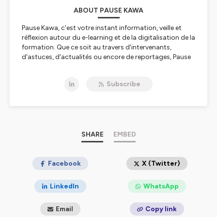
ABOUT PAUSE KAWA
Pause Kawa, c'est votre instant information, veille et
réflexion autour du e-learning et de la digitalisation de la
formation. Que ce soit au travers d'intervenants,
d'astuces, d'actualités ou encore de reportages, Pause
Kawa est là pour vous accompagner dans votre
quotidien de formateur, d'ingénieur pédagogique ou de
Subscribe
responsable de formation.
Rejoignez nous à la machine à café et partageons
ensemble un moment de détente autour d'une Pause
Kawa !
Hébergé par Ausha. Visitez
SHARE
ausha.co/politique-de-
EMBED
confidentialite
pour plus d'informations.
Facebook
X (Twitter)
LinkedIn
WhatsApp
Email
Copy link