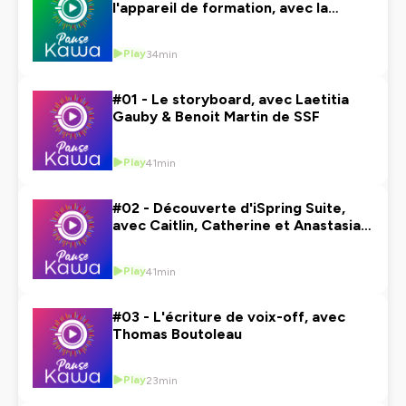
l'appareil de formation, avec la
région Occitanie
Play
34min
#01 - Le storyboard, avec Laetitia
Gauby & Benoit Martin de SSF
Play
41min
#02 - Découverte d'iSpring Suite,
avec Caitlin, Catherine et Anastasia
d'iSpring
Play
41min
#03 - L'écriture de voix-off, avec
Thomas Boutoleau
Play
23min