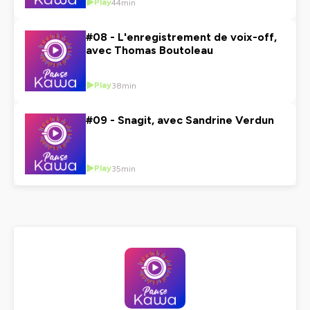
Play
44min
#08 - L'enregistrement de voix-off,
avec Thomas Boutoleau
Play
38min
#09 - Snagit, avec Sandrine Verdun
Play
35min