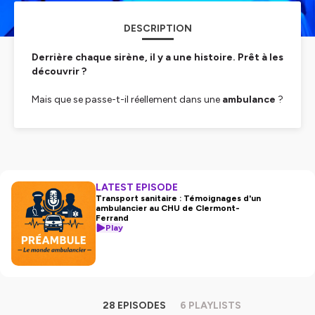
DESCRIPTION
Derrière chaque sirène, il y a une histoire. Prêt à les
découvrir ?
Mais que se passe-t-il réellement dans une
ambulance
?
Qui sont ces hommes et ces femmes qui chaque jour se
mettent à votre service, au service de votre
santé
!
Premier maillon de
la chaîne des soins
, les
ambulancier(e)s sont un élément essentiel de notre
système de santé
: en effet, ils permettent à tous un
LATEST EPISODE
accès aux soins quel que soit son état, sa
pathologie
,
Transport sanitaire : Témoignages d'un
ambulancier au CHU de Clermont-
que l’on vive en ville ou à la campagne.
Ferrand
Play
Mais comment devient-on ambulancier ? Quelles sont
les missions de l’ambulancier ? Quelles sont les
évolutions de carrière de l’ambulancier ? Comment
travaille-t-on en tant qu’ambulancier(e)s depuis le
coronavirus
?
28 EPISODES
6 PLAYLISTS