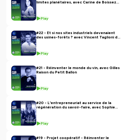
limites planétaires, avec Carine de Boissezon
de EDF
Play
#22 - Et si nos sites industriels devenaient
des usines-forêts ? avec Vincent Taglioni du
Groupe Yves Rocher
Play
#21 - Réinventer le monde du vin, avec Gilles
Raison du Petit Ballon
Play
#20 - L'entrepreneuriat au service de la
régénération du savoir-faire, avec Sophie
Engster de Chamberlan
Play
#19 - Projet coopératif - Réinventer le