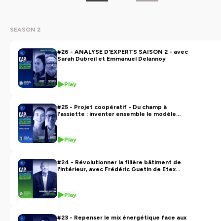
SEASON 2
#26 - ANALYSE D'EXPERTS SAISON 2 - avec
Sarah Dubreil et Emmanuel Delannoy
Play
#25 - Projet coopératif - Du champ à
l'assiette : inventer ensemble le modèle
économique de demain
Play
#24 - Révolutionner la filière bâtiment de
l'intérieur, avec Frédéric Guetin de Etex
Building performance
Play
#23 - Repenser le mix énergétique face aux