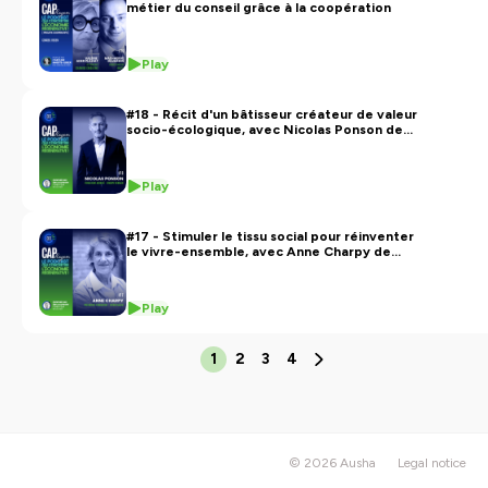
métier du conseil grâce à la coopération
Play
#18 - Récit d'un bâtisseur créateur de valeur
socio-écologique, avec Nicolas Ponson de
Redman
Play
#17 - Stimuler le tissu social pour réinventer
le vivre-ensemble, avec Anne Charpy de
VoisinMalin
Play
1
2
3
4
© 2026 Ausha
Legal notice