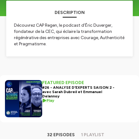
DESCRIPTION
Découvrez CAP Regen, le podcast d’Éric Duverger,
fondateur de la CEC, qui éclaire la transformation
régénérative des entreprises avec Courage, Authenticité
et Pragmatisme.
Hébergé par Ausha. Visitez
ausha.co/politique-de-
confidentialite
pour plus d'informations.
FEATURED EPISODE
#26 - ANALYSE D'EXPERTS SAISON 2 -
avec Sarah Dubreil et Emmanuel
Delannoy
Play
32 EPISODES
1 PLAYLIST